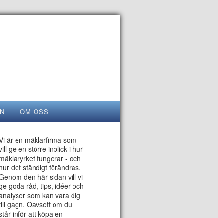
EN
OM OSS
Vi är en mäklarfirma som
vill ge en större inblick i hur
mäklaryrket fungerar - och
hur det ständigt förändras.
Genom den här sidan vill vi
ge goda råd, tips, idéer och
analyser som kan vara dig
till gagn. Oavsett om du
står inför att köpa en