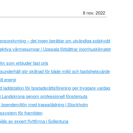
8 nov. 2022
ensorstyrning – det ingen berättar om utvändiga solskydd
ektiva värmepumpar i Uppsala förbättrar inomhusklimatet
lm som erbjuder fast pris
etsunderhåll gör skillnad för både miljö och fastighetsvärde
ill energi
 laddstation för bostadsrättsförening ger tryggare vardag
i Landskrona genom professionell fönsterputs
ar boendemiljön med trappstädning i Stockholm
ssystem för framtiden
älp av expert flyttfirma i Sollentuna