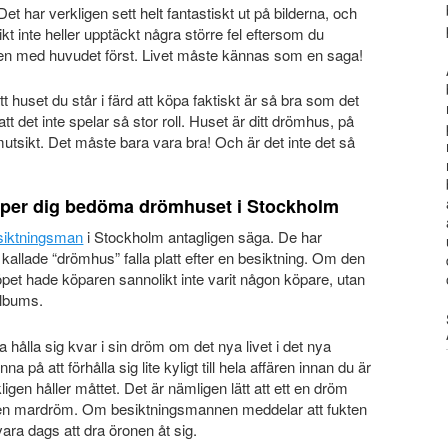
 Det har verkligen sett helt fantastiskt ut på bilderna, och
kt inte heller upptäckt några större fel eftersom du
ngen med huvudet först. Livet måste kännas som en saga!
t huset du står i färd att köpa faktiskt är så bra som det
t det inte spelar så stor roll. Huset är ditt drömhus, på
tsikt. Det måste bara vara bra! Och är det inte det så
lper dig bedöma drömhuset i Stockholm
siktningsman
i Stockholm antagligen säga. De har
 kallade “drömhus” falla platt efter en besiktning. Om den
öpet hade köparen sannolikt inte varit någon köpare, utan
elbums.
ilja hålla sig kvar i sin dröm om det nya livet i det nya
na på att förhålla sig lite kyligt till hela affären innan du är
ligen håller måttet. Det är nämligen lätt att ett en dröm
till en mardröm. Om besiktningsmannen meddelar att fukten
vara dags att dra öronen åt sig.