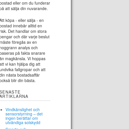
bostad eller om du funderar
på att sälja din nuvarande.
Att köpa - eller sälja - en
bostad innebär alltid en
risk. Det handlar om stora
pengar och där varje beslut
måste föregås av en
noggrann analys och
baseras på fakta snarare
än magkänsla. Vi hoppas
att vi kan hjälpa dig att
undvika fallgropar och att
din nästa bostadsaffär
också blir din bästa.
SENASTE
ARTIKLARNA
Vindkänslighet och
sensorstyrning – det
ingen berättar om
utvändiga solskydd