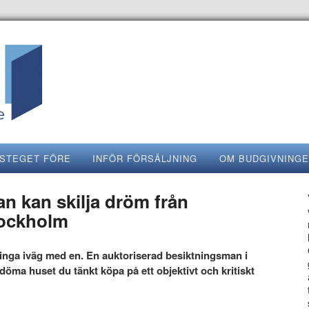
STEGET FÖRE
INFÖR FÖRSÄLJNING
OM BUDGIVNING
n kan skilja dröm från
tockholm
inga iväg med en. En auktoriserad besiktningsman i
öma huset du tänkt köpa på ett objektivt och kritiskt