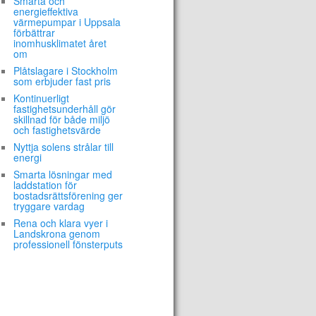
Smarta och
energieffektiva
värmepumpar i Uppsala
förbättrar
inomhusklimatet året
om
Plåtslagare i Stockholm
som erbjuder fast pris
Kontinuerligt
fastighetsunderhåll gör
skillnad för både miljö
och fastighetsvärde
Nyttja solens strålar till
energi
Smarta lösningar med
laddstation för
bostadsrättsförening ger
tryggare vardag
Rena och klara vyer i
Landskrona genom
professionell fönsterputs