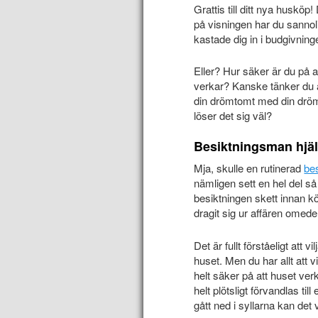
Grattis till ditt nya husköp!
på visningen har du sannoli
kastade dig in i budgivni
Eller? Hur säker är du på at
verkar? Kanske tänker du at
din drömtomt med din drömu
löser det sig väl?
Besiktningsman hjä
Mja, skulle en rutinerad
be
nämligen sett en hel del så
besiktningen skett innan k
dragit sig ur affären omed
Det är fullt förståeligt att v
huset. Men du har allt att vin
helt säker på att huset verk
helt plötsligt förvandlas 
gått ned i syllarna kan det 