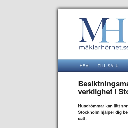
HEM
TILL SALU
Besiktningsma
verklighet i S
Husdrömmar kan lätt spr
Stockholm hjälper dig bed
sätt.