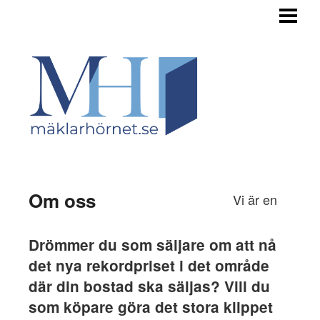
HEM
TILL SALU
STEGET FÖRE
INFÖR FÖRSÄLJNING
OM BUDGIVNINGEN
OM OSS
Om oss
Vi är en
Drömmer du som säljare om att nå
det nya rekordpriset i det område
där din bostad ska säljas? Vill du
som köpare göra det stora klippet