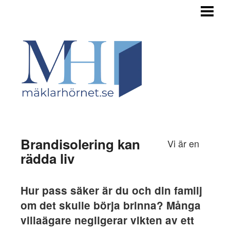
HEM
TILL SALU
STEGET FÖRE
INFÖR FÖRSÄLJNING
OM BUDGIVNINGEN
OM OSS
Brandisolering kan
Vi är en
rädda liv
Hur pass säker är du och din familj
om det skulle börja brinna? Många
villaägare negligerar vikten av ett