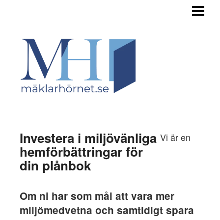
HEM
TILL SALU
STEGET FÖRE
INFÖR FÖRSÄLJNING
OM BUDGIVNINGEN
OM OSS
Investera i miljövänliga
Vi är en
hemförbättringar för
din plånbok
Om ni har som mål att vara mer
miljömedvetna och samtidigt spara