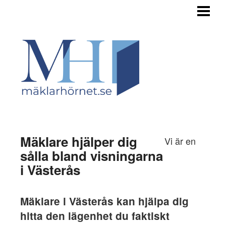
HEM
TILL SALU
STEGET FÖRE
INFÖR FÖRSÄLJNING
OM BUDGIVNINGEN
OM OSS
Mäklare hjälper dig
Vi är en
sålla bland visningarna
i Västerås
Mäklare i Västerås kan hjälpa dig
hitta den lägenhet du faktiskt