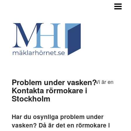
HEM
TILL SALU
STEGET FÖRE
INFÖR FÖRSÄLJNING
OM BUDGIVNINGEN
OM OSS
Problem under vasken?
Vi är en
Kontakta rörmokare i
Stockholm
Har du osynliga problem under
vasken? Då är det en rörmokare i