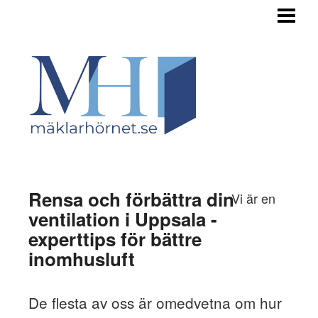
HEM
TILL SALU
STEGET FÖRE
INFÖR FÖRSÄLJNING
OM BUDGIVNINGEN
OM OSS
Rensa och förbättra din
Vi är en
ventilation i Uppsala -
experttips för bättre
inomhusluft
De flesta av oss är omedvetna om hur