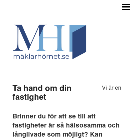
HEM
TILL SALU
STEGET FÖRE
INFÖR FÖRSÄLJNING
OM BUDGIVNINGEN
OM OSS
Ta hand om din
Vi är en
fastighet
Brinner du för att se till att
fastigheter är så hälsosamma och
långlivade som möjligt? Kan