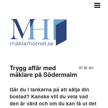
HEM
TILL SALU
STEGET FÖRE
INFÖR FÖRSÄLJNING
OM BUDGIVNINGEN
OM OSS
Trygg affär med
Vi är en
mäklare på Södermalm
Går du i tankarna på att sälja din
bostad? Kanske vill du veta vad
den är värd och om du kan få ut det